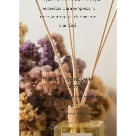
necesitas para empezar y
resolvemos tus dudas con
claridad.
2
Prueba y conoce el
producto
Empieza con la caja de muestras
para descubrir las fragancias y
enseñarlas con criterio.