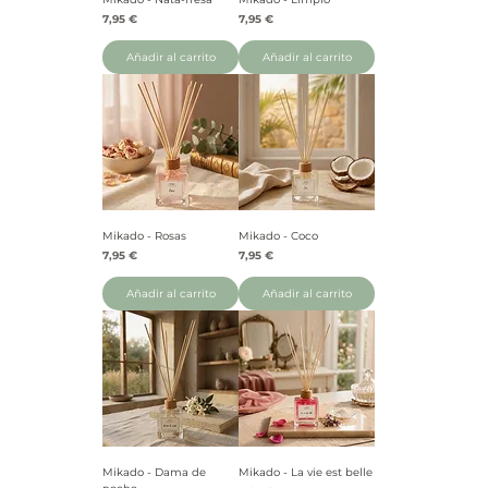
Precio
Precio
7,95 €
7,95 €
Añadir al carrito
Añadir al carrito
Mikado - Rosas
Mikado - Coco
Precio
Precio
7,95 €
7,95 €
Añadir al carrito
Añadir al carrito
Mikado - Dama de
Mikado - La vie est belle