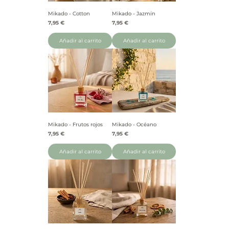
Mikado - Cotton
Mikado - Jazmín
Precio
Precio
7,95 €
7,95 €
Añadir al carrito
Añadir al carrito
Mikado - Frutos rojos
Mikado - Océano
Precio
Precio
7,95 €
7,95 €
Añadir al carrito
Añadir al carrito