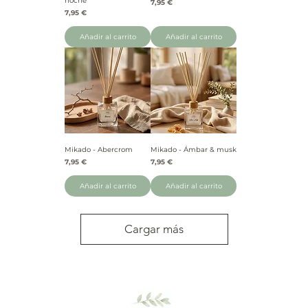
noche
Precio
7,95 €
Precio
7,95 €
Añadir al carrito
Añadir al carrito
Mikado - Abercrom
Mikado - Ámbar & musk
Precio
Precio
7,95 €
7,95 €
Añadir al carrito
Añadir al carrito
Cargar más