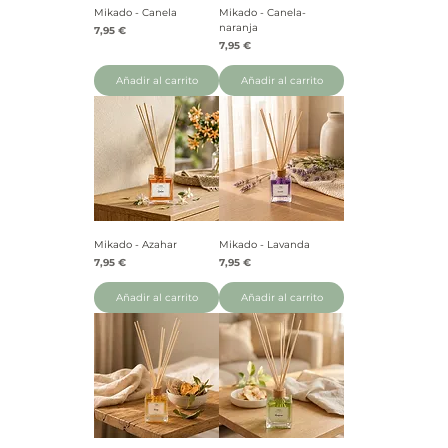
Mikado - Canela
Mikado - Canela-
naranja
Precio
7,95 €
Precio
7,95 €
Añadir al carrito
Añadir al carrito
Mikado - Azahar
Mikado - Lavanda
Precio
Precio
7,95 €
7,95 €
Añadir al carrito
Añadir al carrito