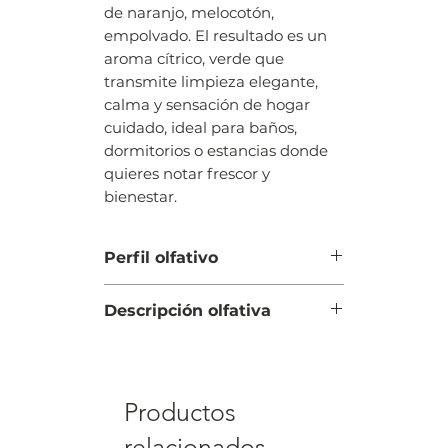
de naranjo, melocotón,
empolvado. El resultado es un
aroma cítrico, verde que
transmite limpieza elegante,
calma y sensación de hogar
cuidado, ideal para baños,
dormitorios o estancias donde
quieres notar frescor y
bienestar.
Perfil olfativo
Cítrico, verde
Descripción olfativa
Salida: verde, acorde aldehídico,
agua de azahar
Corazón: violeta, piña, miel
Productos
Fondo: flor de naranjo,
melocotón, empolvado
relacionados