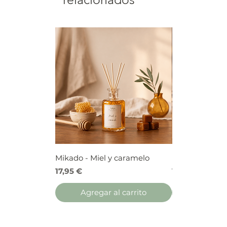
Mikado - Miel y caramelo
Mikado - Frutos
Precio
Precio
17,95 €
17,95 €
Agregar al carrito
Agregar 