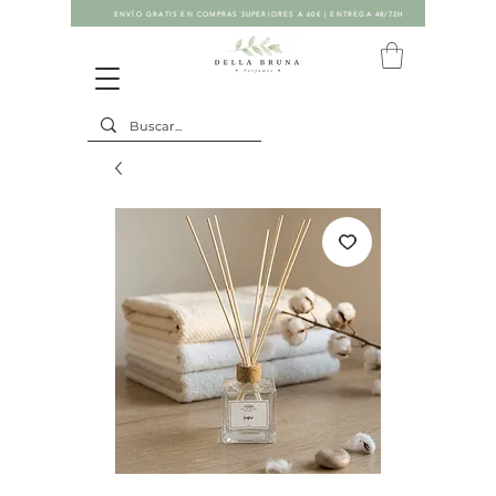
ENVÍO GRATIS EN COMPRAS SUPERIORES A 60€ | ENTREGA 48/72H