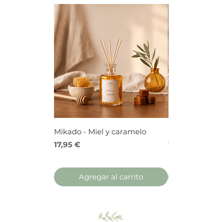
Mikado - Miel y caramelo
Mikado - Frutos
Precio
Precio
17,95 €
17,95 €
Agregar al carrito
Agregar 