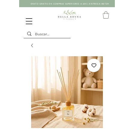
ENVÍO GRATIS EN COMPRAS SUPERIORES A 60€ | ENTREGA 48/72H