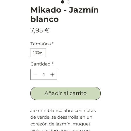
Mikado - Jazmín
blanco
Precio
7,95 €
Tamaños
*
100ml
Cantidad
*
Añadir al carrito
Jazmín blanco abre con notas
de verde, se desarrolla en un
corazón de jazmín, muguet,
violeta y descansa sobre un