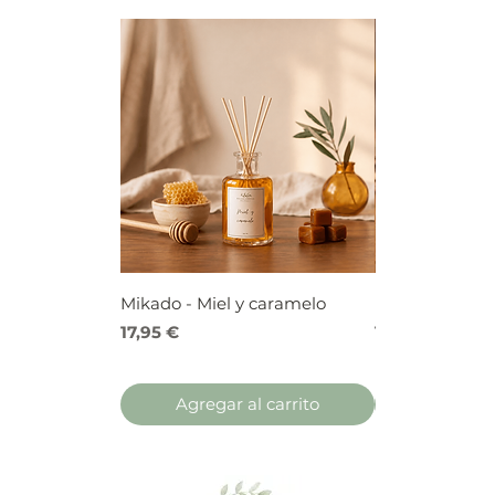
Mikado - Miel y caramelo
Mikado - Frutos
Precio
Precio
17,95 €
17,95 €
Agregar al carrito
Agregar 