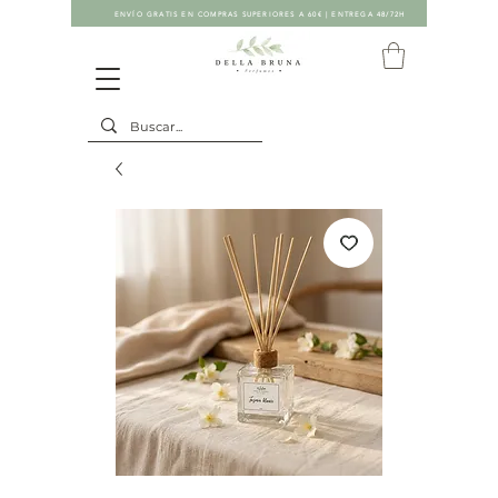
ENVÍO GRATIS EN COMPRAS SUPERIORES A 60€ | ENTREGA 48/72H