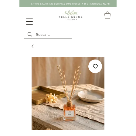
ENVÍO GRATIS EN COMPRAS SUPERIORES A 60€ | ENTREGA 48/72H