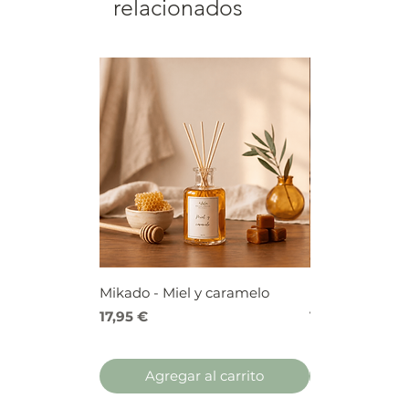
relacionados
Mikado - Miel y caramelo
Mikado - Frutos
Precio
Precio
17,95 €
17,95 €
Agregar al carrito
Agregar 