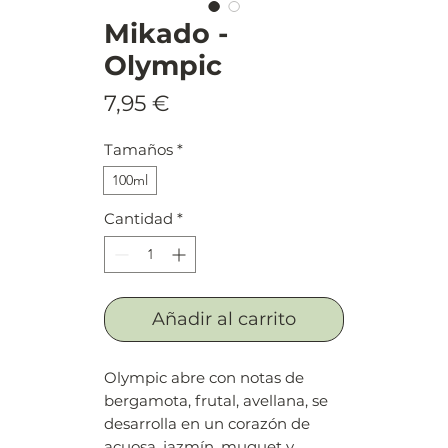
Mikado -
Olympic
Precio
7,95 €
Tamaños
*
100ml
Cantidad
*
Añadir al carrito
Olympic abre con notas de
bergamota, frutal, avellana, se
desarrolla en un corazón de
acuosa, jazmín, muguet y