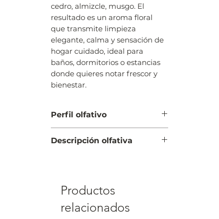
cedro, almizcle, musgo. El
resultado es un aroma floral
que transmite limpieza
elegante, calma y sensación de
hogar cuidado, ideal para
baños, dormitorios o estancias
donde quieres notar frescor y
bienestar.
Perfil olfativo
Floral
Descripción olfativa
Salida: fresca, floral, lavanda
Corazón: rosa, limón, melón,
jazmín, marino
Productos
Fondo: cedro, almizcle, musgo
relacionados