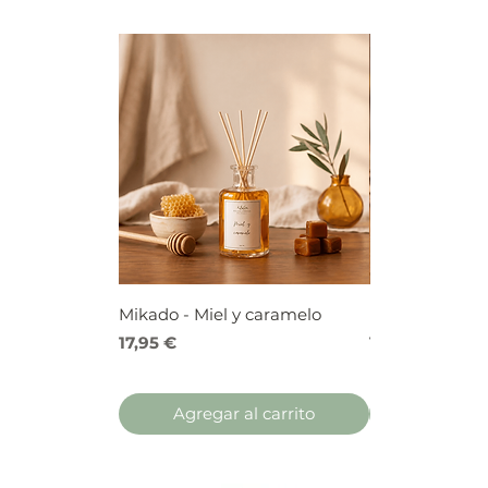
Mikado - Miel y caramelo
Mikado - Frutos
Precio
Precio
17,95 €
17,95 €
Agregar al carrito
Agregar 