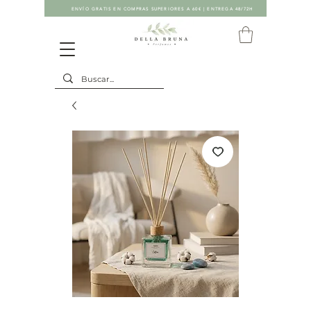
ENVÍO GRATIS EN COMPRAS SUPERIORES A 60€ | ENTREGA 48/72H