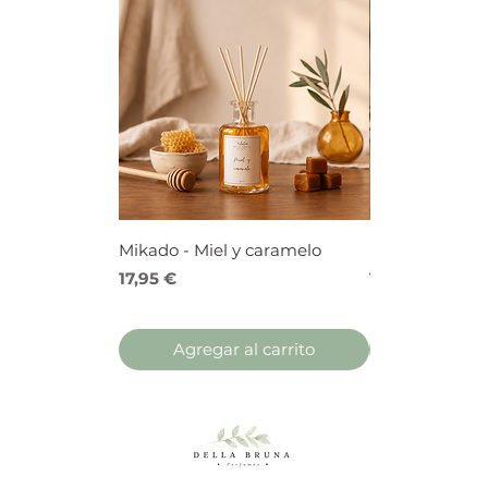
Mikado - Miel y caramelo
Mikado - Frutos
Precio
Precio
17,95 €
17,95 €
Agregar al carrito
Agregar 