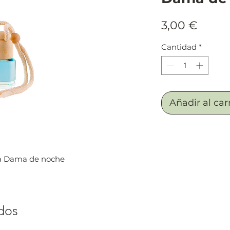
Preci
3,00 €
Cantidad
*
Añadir al car
a Dama de noche
dos