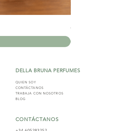
Mikado - Frutos rojos y robl
Precio
17,95 €
DELLA BRUNA PERFUMES
QUIEN SOY
CONTÁCTANOS
TRABAJA CON NOSOTROS
BLOG
CONTÁCTANOS
+34 605283252