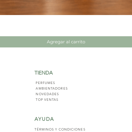
Vista rápida
Agregar al carrito
TIENDA
PERFUMES
AMBIENTADORES
NOVED
ADES
TOP VENTAS
AYUDA
TÉRMINOS Y COND
ICIONES