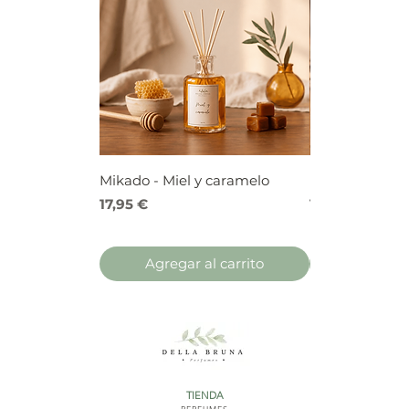
Mikado - Miel y caramelo
Mikado - Frutos
Precio
Precio
17,95 €
17,95 €
Agregar al carrito
Agregar 
TIENDA
PERFUMES