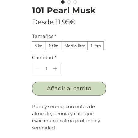
101 Pearl Musk
Precio
Desde
11,95€
de
Tamaños
*
oferta
50ml
100ml
Medio litro
1 litro
Cantidad
*
Añadir al carrito
Puro y sereno, con notas de
almizcle, peonía y café que
evocan una calma profunda y
serenidad