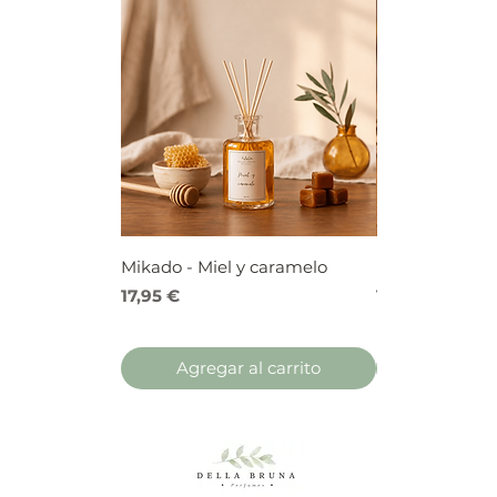
Mikado - Miel y caramelo
Mikado - Frutos
Precio
Precio
17,95 €
17,95 €
Agregar al carrito
Agregar 