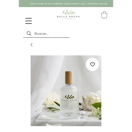
ENVÍO GRATIS EN COMPRAS SUPERIORES A 60€ | ENTREGA 48/72H