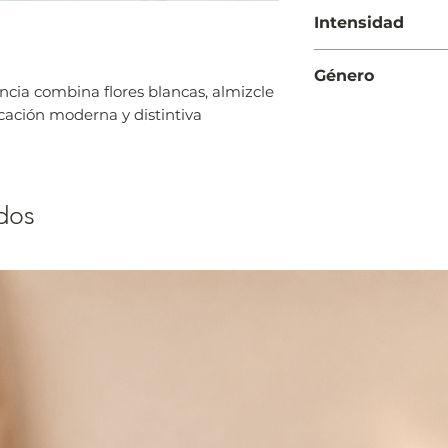
Día
Intensidad
Suave
Género
ncia combina flores blancas, almizcle
Mujer
icación moderna y distintiva
dos