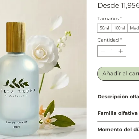
Desde
11,95
Tamaños
*
50ml
100ml
Medi
Cantidad
*
Añadir al car
Descripción olfa
Salida: Flor de aza
Familia olfativa
de cactus y berga
Cuerpo: Camelia bla
Almizcle Floral A
jazmín, rosa, lirio 
Momento del dí
Fondo: Sándalo y a