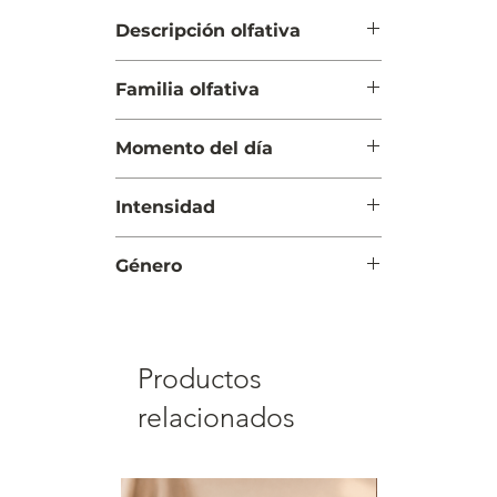
Descripción olfativa
Salida: Cassis, limón español
Familia olfativa
Cuerpo: Manzana, violeta,
acuático y pimienta rosa
Cítrico Floral Afrutado
Fondo: Musk, cedro, pachuli y
Momento del día
vainilla
Día y Noche
Intensidad
Moderada
Género
Mujer
Productos
relacionados