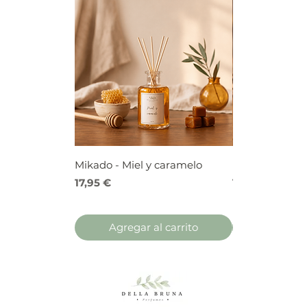
Mikado - Miel y caramelo
Mikado - Frutos
Precio
Precio
17,95 €
17,95 €
Agregar al carrito
Agregar 