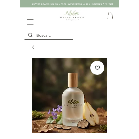
ENVÍO GRATIS EN COMPRAS SUPERIORES A 60€ | ENTREGA 48/72H