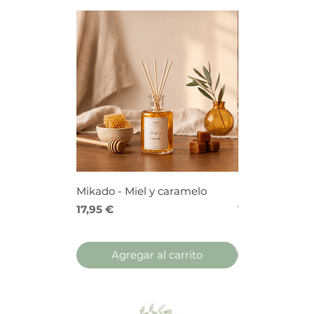
Mikado - Miel y caramelo
Mikado - Frutos
Precio
Precio
17,95 €
17,95 €
Agregar al carrito
Agregar 