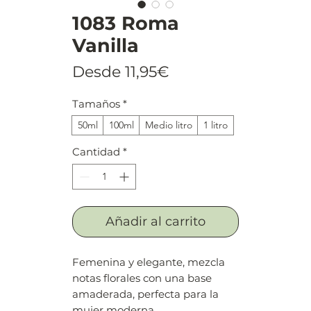
1083 Roma
Vanilla
Precio
Desde
11,95€
de
Tamaños
*
oferta
50ml
100ml
Medio litro
1 litro
Cantidad
*
Añadir al carrito
Femenina y elegante, mezcla
notas florales con una base
amaderada, perfecta para la
mujer moderna