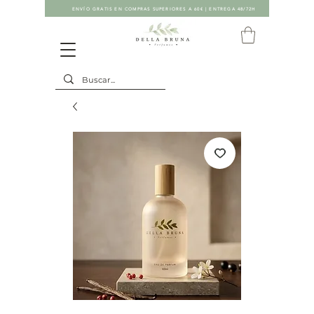
ENVÍO GRATIS EN COMPRAS SUPERIORES A 60€ | ENTREGA 48/72H