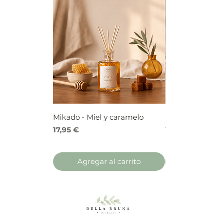
Mikado - Miel y caramelo
Mikado - Frutos
Precio
Precio
17,95 €
17,95 €
Agregar al carrito
Agregar 