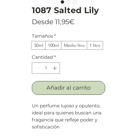
1087 Salted Lily
Precio
Desde
11,95€
de
Tamaños
*
oferta
50ml
100ml
Medio litro
1 litro
Cantidad
*
Añadir al carrito
Un perfume lujoso y opulento,
ideal para quienes buscan una
fragancia que refleje poder y
sofisticación