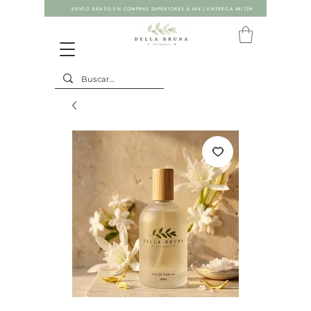
ENVÍO GRATIS EN COMPRAS SUPERIORES A 60€ | ENTREGA 48/72H