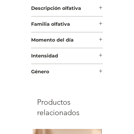
Descripción olfativa
Salida: Calipsone, bayas rojas y
Familia olfativa
bergamota
Cuerpo: Azucena, jazmín y ylang-
Ámbar Floral
ylang
Momento del día
Fondo: Merengue, almizcle y
pachulí
Día y Noche
Intensidad
Moderada
Género
Mujer
Productos
relacionados