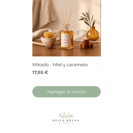
Mikado - Miel y caramelo
Mikado - Frutos
Precio
Precio
17,95 €
17,95 €
Agregar al carrito
Agregar 