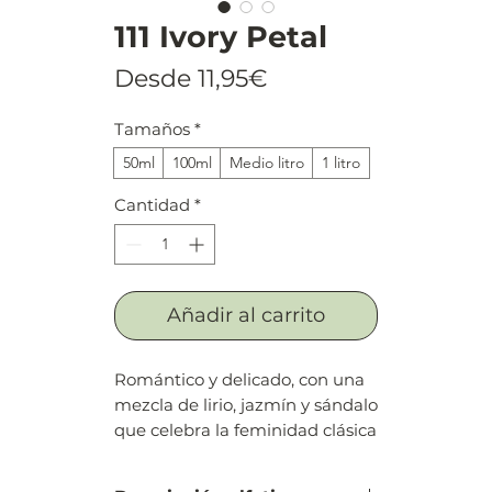
111 Ivory Petal
Precio
Desde
11,95€
de
Tamaños
*
oferta
50ml
100ml
Medio litro
1 litro
Cantidad
*
Añadir al carrito
Romántico y delicado, con una
mezcla de lirio, jazmín y sándalo
que celebra la feminidad clásica