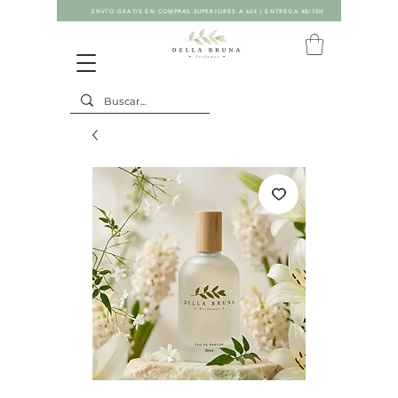
ENVÍO GRATIS EN COMPRAS SUPERIORES A 60€ | ENTREGA 48/72H