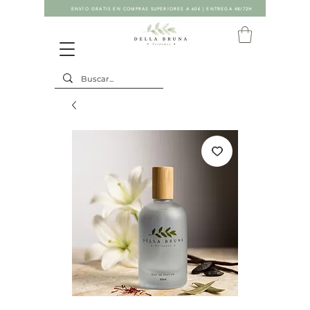
ENVÍO GRATIS EN COMPRAS SUPERIORES A 60€ | ENTREGA 48/72H