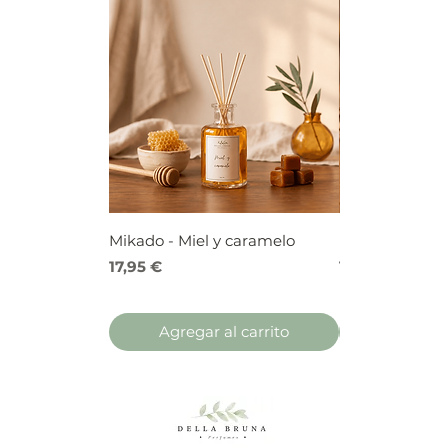
Mikado - Miel y caramelo
Mikado - Frutos
Precio
Precio
17,95 €
17,95 €
Agregar al carrito
Agregar 