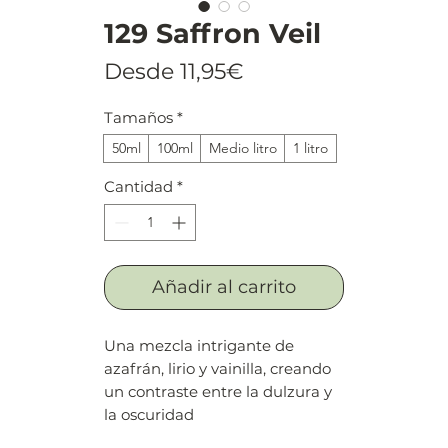
129 Saffron Veil
Precio
Desde
11,95€
de
Tamaños
*
oferta
50ml
100ml
Medio litro
1 litro
Cantidad
*
Añadir al carrito
Una mezcla intrigante de
azafrán, lirio y vainilla, creando
un contraste entre la dulzura y
la oscuridad