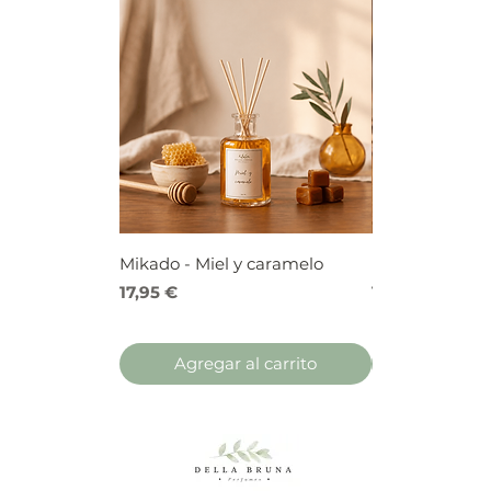
Mikado - Miel y caramelo
Mikado - Frutos
Precio
Precio
17,95 €
17,95 €
Agregar al carrito
Agregar 