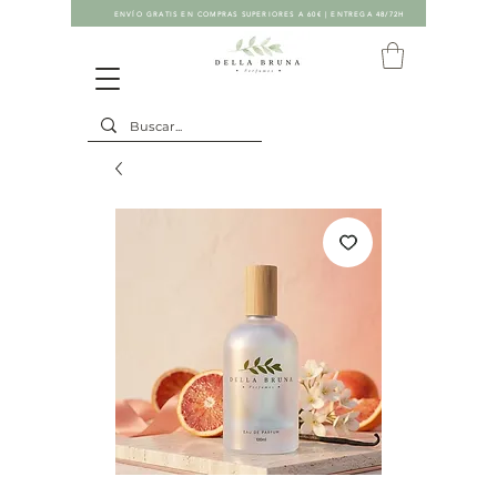
ENVÍO GRATIS EN COMPRAS SUPERIORES A 60€ | ENTREGA 48/72H