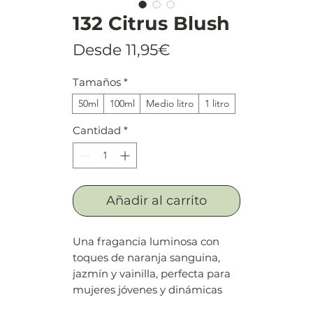
132 Citrus Blush
Precio
Desde
11,95€
de
Tamaños
*
oferta
50ml
100ml
Medio litro
1 litro
Cantidad
*
Añadir al carrito
Una fragancia luminosa con
toques de naranja sanguina,
jazmín y vainilla, perfecta para
mujeres jóvenes y dinámicas