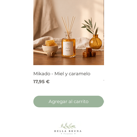
Mikado - Miel y caramelo
Mikado - Frutos
Precio
Precio
17,95 €
17,95 €
Agregar al carrito
Agregar 