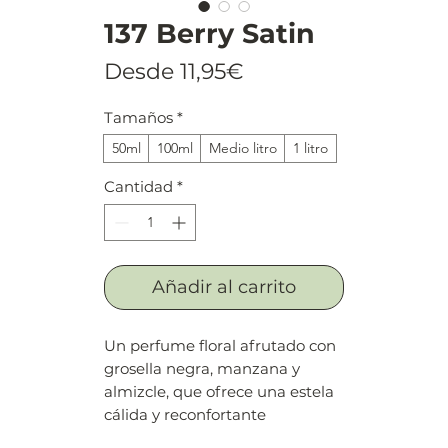
137 Berry Satin
Precio
Desde
11,95€
de
Tamaños
*
oferta
50ml
100ml
Medio litro
1 litro
Cantidad
*
Añadir al carrito
Un perfume floral afrutado con
grosella negra, manzana y
almizcle, que ofrece una estela
cálida y reconfortante