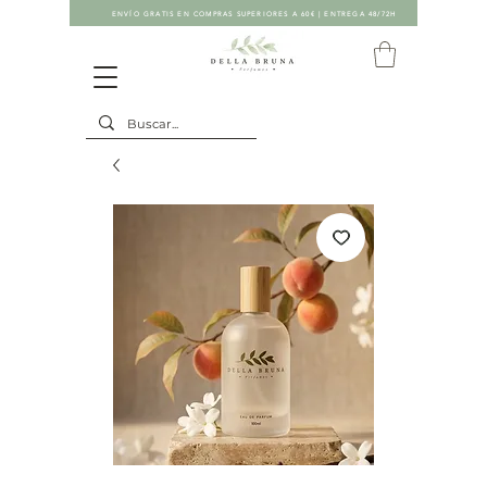
ENVÍO GRATIS EN COMPRAS SUPERIORES A 60€ | ENTREGA 48/72H