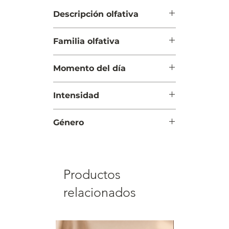
Descripción olfativa
Salida: Grosellas negras, durazno
Familia olfativa
(melocotón), chabacano, pera y
manzana verde
Floral Frutal
Cuerpo: Jazmín, sándalo y musgo
Momento del día
Fondo: Almizcle, vainilla y cedro
Día
Intensidad
Suave
Género
Mujer
Productos
relacionados