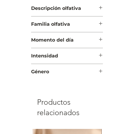
Descripción olfativa
Salida: Rosa, violeta
Familia olfativa
Cuerpo: Rosa, iris
Fondo: Almizcles blancos y ámbar
Floral
Momento del día
Día y Noche
Intensidad
Suave
Género
Mujer
Productos
relacionados