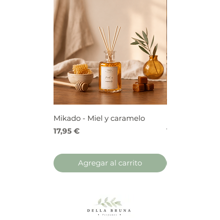
Mikado - Miel y caramelo
Mikado - Frutos
Precio
Precio
17,95 €
17,95 €
Agregar al carrito
Agregar 