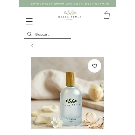
ENVÍO GRATIS EN COMPRAS SUPERIORES A 60€ | ENTREGA 48/72H