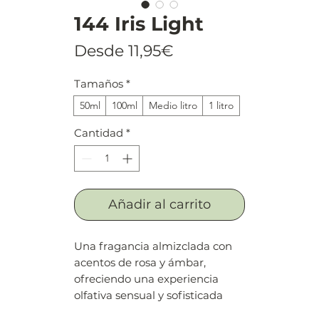
144 Iris Light
Precio
Desde
11,95€
de
Tamaños
*
oferta
50ml
100ml
Medio litro
1 litro
Cantidad
*
Añadir al carrito
Una fragancia almizclada con
acentos de rosa y ámbar,
ofreciendo una experiencia
olfativa sensual y sofisticada