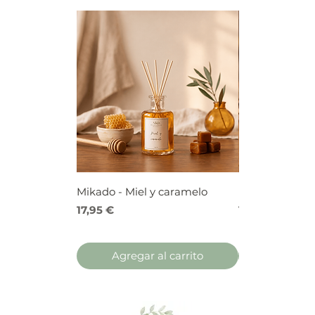
Mikado - Miel y caramelo
Mikado - Frutos
Precio
Precio
17,95 €
17,95 €
Agregar al carrito
Agregar 