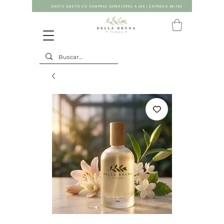
ENVÍO GRATIS EN COMPRAS SUPERIORES A 60€ | ENTREGA 48/72H