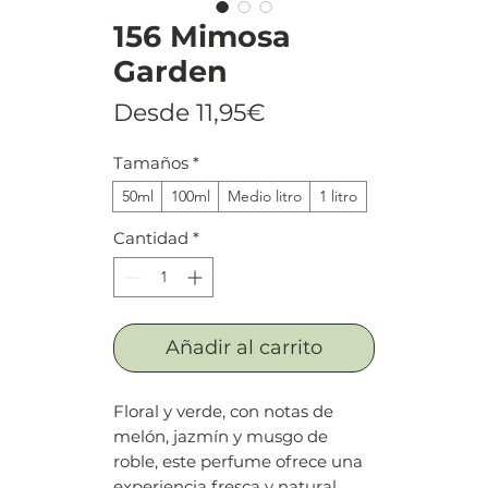
156 Mimosa
Garden
Precio
Desde
11,95€
de
Tamaños
*
oferta
50ml
100ml
Medio litro
1 litro
Cantidad
*
Añadir al carrito
Floral y verde, con notas de
melón, jazmín y musgo de
roble, este perfume ofrece una
experiencia fresca y natural