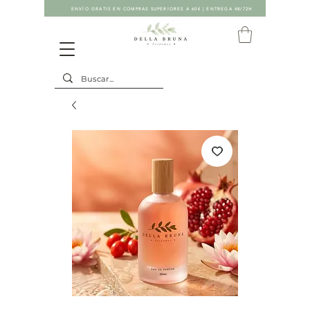
ENVÍO GRATIS EN COMPRAS SUPERIORES A 60€ | ENTREGA 48/72H