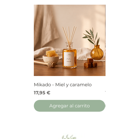
Mikado - Miel y caramelo
Mikado - Frutos
Precio
Precio
17,95 €
17,95 €
Agregar al carrito
Agregar 