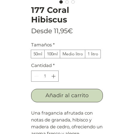
177 Coral
Hibiscus
Precio
Desde
11,95€
de
Tamaños
*
oferta
50ml
100ml
Medio litro
1 litro
Cantidad
*
Añadir al carrito
Una fragancia afrutada con
notas de granada, hibisco y
madera de cedro, ofreciendo un
aroma fresco y alegre