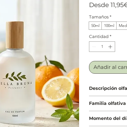
Desde
11,95
Tamaños
*
50ml
100ml
Medi
Cantidad
*
Añadir al car
Descripción olfa
Salida: Lavanda, cít
Familia olfativa
Cuerpo: Almizcle b
Fondo: Vetiver, ma
Cítrica
Momento del dí