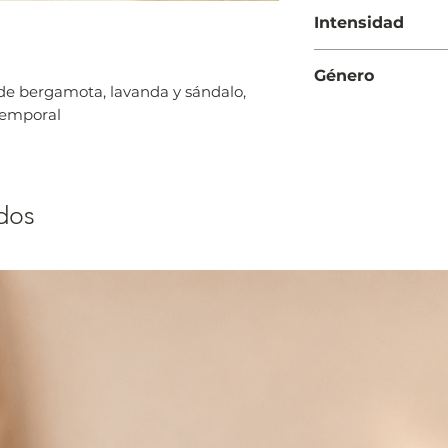
Día
Intensidad
Moderada
Género
 de bergamota, lavanda y sándalo,
Mujer
temporal
dos