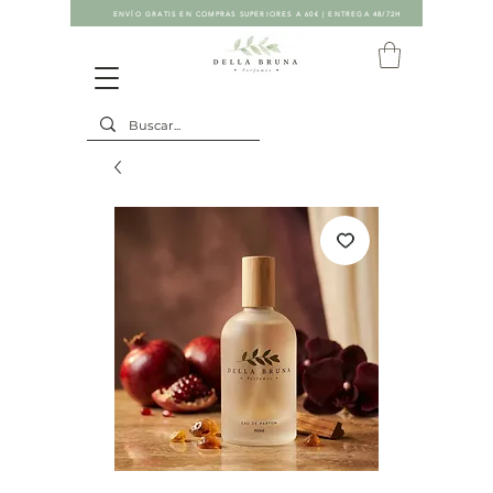
ENVÍO GRATIS EN COMPRAS SUPERIORES A 60€ | ENTREGA 48/72H