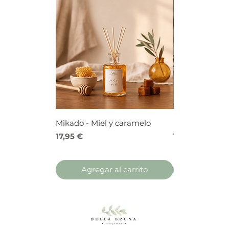
Mikado - Miel y caramelo
Mikado - Frutos
Precio
Precio
17,95 €
17,95 €
Agregar al carrito
Agregar 