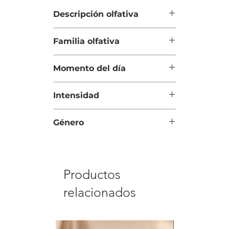
Descripción olfativa
Salida: Granada
Familia olfativa
Cuerpo: Flor de loto y orquídea
Fondo: Violeta, ámbar, almizcle y
Oriental Floral
caoba
Momento del día
Día y Noche
Intensidad
Moderada
Género
Mujer
Productos
relacionados