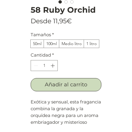
58 Ruby Orchid
Precio
Desde
11,95€
de
Tamaños
*
oferta
50ml
100ml
Medio litro
1 litro
Cantidad
*
Añadir al carrito
Exótica y sensual, esta fragancia
combina la granada y la
orquídea negra para un aroma
embriagador y misterioso