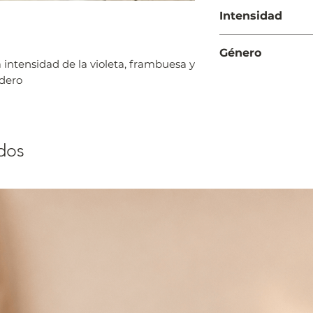
Día
Intensidad
Suave
Género
 intensidad de la violeta, frambuesa y
Mujer
adero
dos