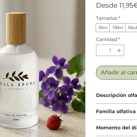
Desde
11,95
Tamaños
*
50ml
100ml
Medi
Cantidad
*
Añadir al car
Descripción olfa
Salida: Frambuesa,
Familia olfativa
limón (lima ácida)
Cuerpo: Flor de aza
Floral Frutal
Fondo: Iris, sándal
Momento del dí