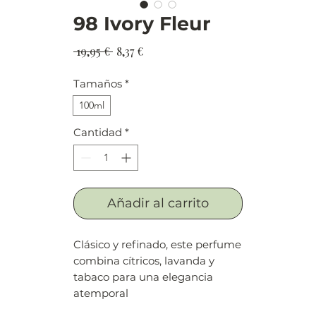
98 Ivory Fleur
Precio
Precio
 19,95 € 
8,37 €
de
Tamaños
*
oferta
100ml
Cantidad
*
Añadir al carrito
Clásico y refinado, este perfume
combina cítricos, lavanda y
tabaco para una elegancia
atemporal