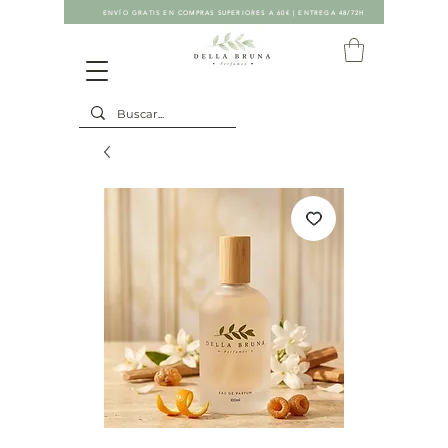
ENVÍO GRATIS EN COMPRAS SUPERIORES A 60€ | ENTREGA 48/72H