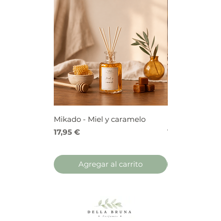
Mikado - Miel y caramelo
Mikado - Frutos
Precio
Precio
17,95 €
17,95 €
Agregar al carrito
Agregar 