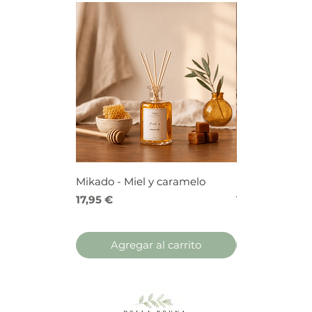
Mikado - Miel y caramelo
Mikado - Frutos
Precio
Precio
17,95 €
17,95 €
Agregar al carrito
Agregar 