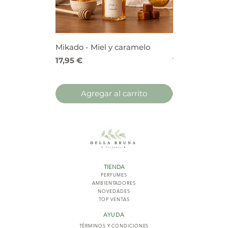
Mikado - Miel y caramelo
Mikado - Frutos
Precio
Precio
17,95 €
17,95 €
Agregar al carrito
Agregar 
TIENDA
PERFUMES
AMBIENTADORES
NOVED
ADES
TOP VENTAS
AYUDA
TÉRMINOS Y COND
ICIONES