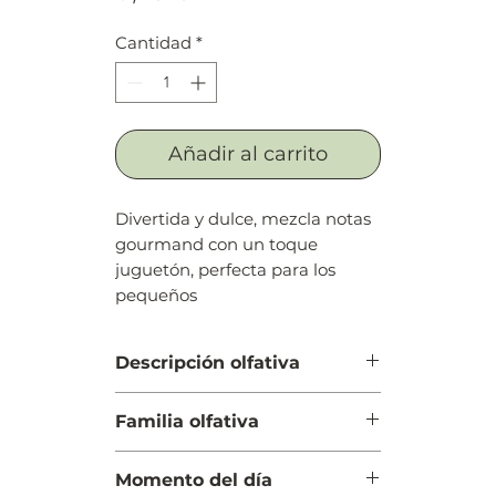
Cantidad
*
Añadir al carrito
Divertida y dulce, mezcla notas
gourmand con un toque
juguetón, perfecta para los
pequeños
Descripción olfativa
Salida: Naranja, gálbano y limón
Familia olfativa
(lima ácida)
Cuerpo: Madreselva, jazmín y lirio
Floral Verde
de los valles (muguete)
Momento del día
Fondo: Ámbar, almizcle, musgo