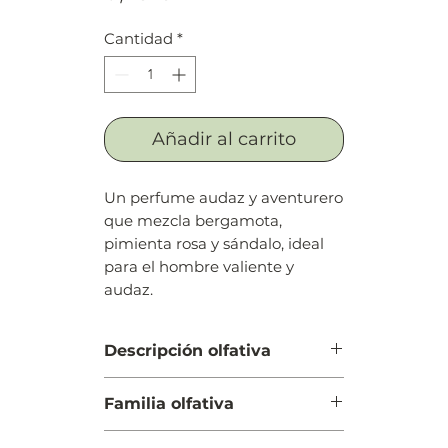
Cantidad
*
Añadir al carrito
Un perfume audaz y aventurero
que mezcla bergamota,
pimienta rosa y sándalo, ideal
para el hombre valiente y
audaz.
Descripción olfativa
Salida: Pimienta rosa, bergamota
Familia olfativa
de Calabria y limón siciliano (lima
siciliana)
Amaderada Aromática