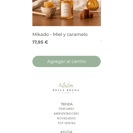
Mikado - Miel y caramelo
Mikado - Frutos
Precio
Precio
17,95 €
17,95 €
Agregar al carrito
Agregar 
TIENDA
PERFUMES
AMBIENTADORES
NOVED
ADES
TOP VENTAS
AYUDA