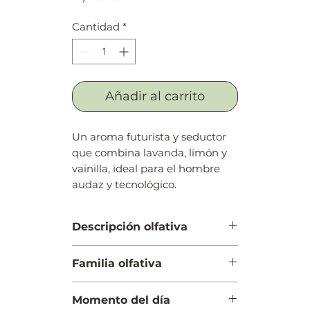
Cantidad
*
Añadir al carrito
Un aroma futurista y seductor
que combina lavanda, limón y
vainilla, ideal para el hombre
audaz y tecnológico.
Descripción olfativa
Salida: Lavanda, Entusiasmo de
Familia olfativa
limón y limón de Amalfi (lima de
Amalfi)
Amaderada Aromática
Cuerpo: Lavanda, manzana, Notas
Momento del día
terrosas, Humo y pachulí