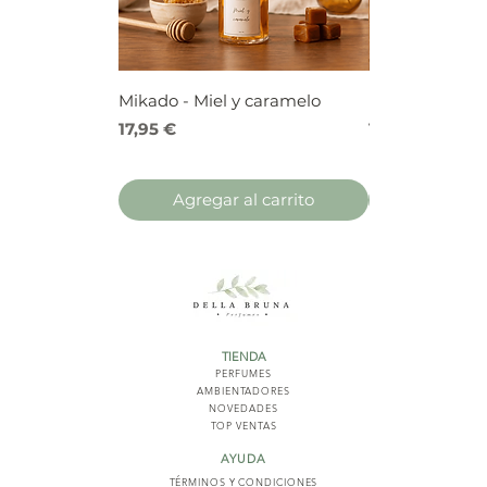
Mikado - Miel y caramelo
Mikado - Frutos
Precio
Precio
17,95 €
17,95 €
Agregar al carrito
Agregar 
TIENDA
PERFUMES
AMBIENTADORES
NOVED
ADES
TOP VENTAS
AYUDA
TÉRMINOS Y COND
ICIONES