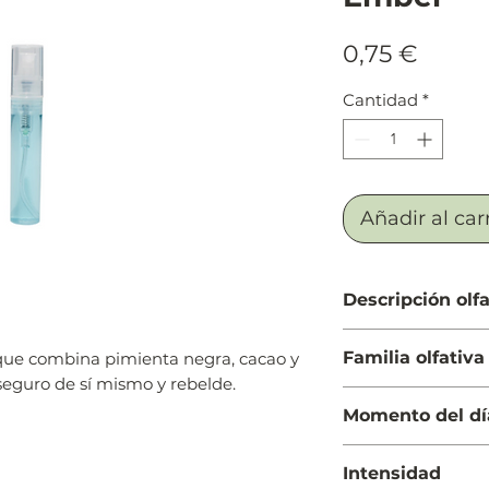
Preci
0,75 €
Cantidad
*
Añadir al car
Descripción olfa
Salida: Bergamota,
Familia olfativa
ue combina pimienta negra, cacao y
blanca
 seguro de sí mismo y rebelde.
Cuerpo: Cedro y Sa
Oriental Especiada
Fondo: Haba tonka
Momento del dí
Noche
Intensidad