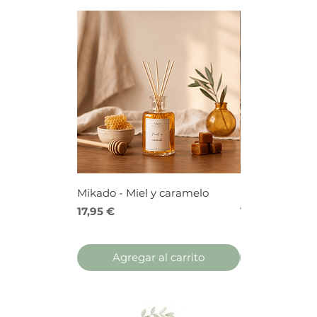
Mikado - Miel y caramelo
Mikado - Frutos
Precio
Precio
17,95 €
17,95 €
Agregar al carrito
Agregar 