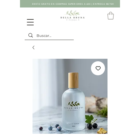
ENVÍO GRATIS EN COMPRAS SUPERIORES A 60€ | ENTREGA 48/72H