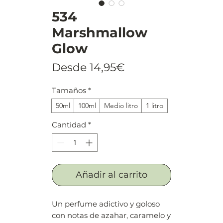
534
Marshmallow
Glow
Precio
Desde
14,95€
de
Tamaños
*
oferta
50ml
100ml
Medio litro
1 litro
Cantidad
*
Añadir al carrito
Un perfume adictivo y goloso
con notas de azahar, caramelo y