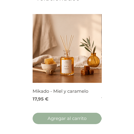
Mikado - Miel y caramelo
Mikado - Frutos
Precio
Precio
17,95 €
17,95 €
Agregar al carrito
Agregar 