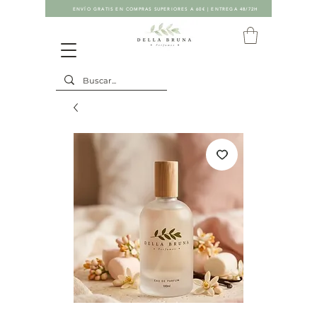
ENVÍO GRATIS EN COMPRAS SUPERIORES A 60€ | ENTREGA 48/72H