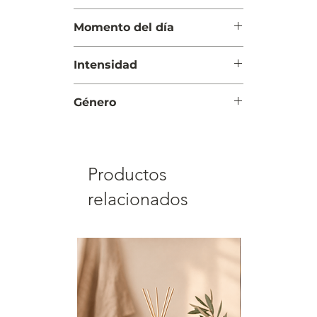
Fondo: Almizcle suave
Cítrica Aromática
Momento del día
Día
Intensidad
Suave
Género
Infantil
Productos
relacionados