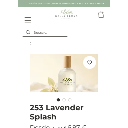
ENVÍO GRATIS EN COMPRAS SUPERIORES A 60€ | ENTREGA 48/72H
253 Lavender
Splash
Precio
Precio
Desde
6,97 €
 14,95 € 