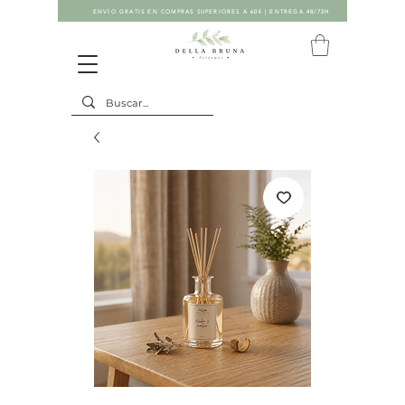
ENVÍO GRATIS EN COMPRAS SUPERIORES A 60€ | ENTREGA 48/72H