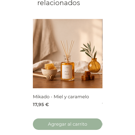
relacionados
Mikado - Miel y caramelo
Mikado - Frutos
Precio
Precio
17,95 €
17,95 €
Agregar al carrito
Agregar 