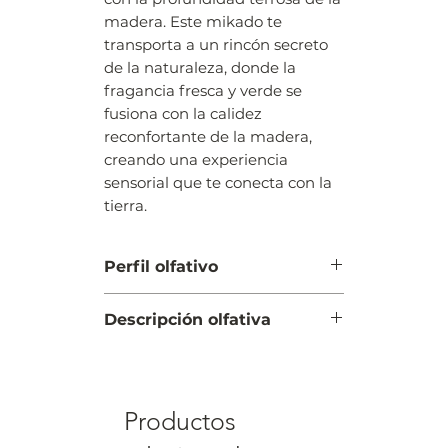
madera. Este mikado te
transporta a un rincón secreto
de la naturaleza, donde la
fragancia fresca y verde se
fusiona con la calidez
reconfortante de la madera,
creando una experiencia
sensorial que te conecta con la
tierra.
Perfil olfativo
AROMÁTICA, AMADERADA
Descripción olfativa
SALIDA: manzana, aromática,
cardamomo
CORAZÓN: fir, pino, sándalo
Productos
FONDO: caramelo, cedro, heno