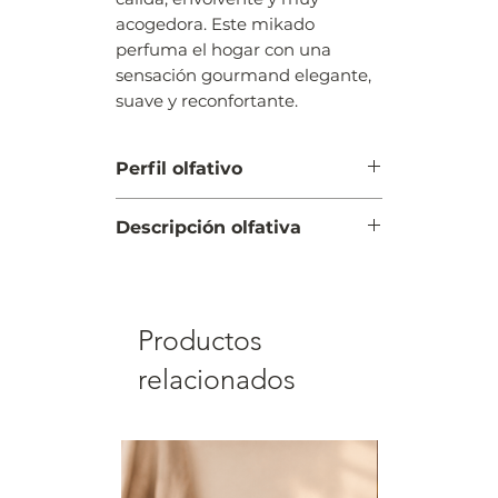
acogedora. Este mikado
perfuma el hogar con una
sensación gourmand elegante,
suave y reconfortante.
Perfil olfativo
GOURMAND, DULCE,
Descripción olfativa
AMBARADO
SALIDA: miel, azúcar tostado,
notas dulces
CORAZÓN: caramelo, vainilla,
Productos
leche cremosa
FONDO: ámbar, almizcle,
relacionados
maderas suaves