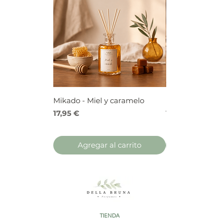
Mikado - Miel y caramelo
Mikado - Frutos
Precio
Precio
17,95 €
17,95 €
Agregar al carrito
Agregar 
TIENDA