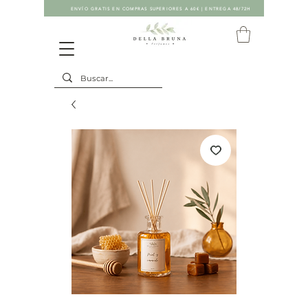
ENVÍO GRATIS EN COMPRAS SUPERIORES A 60€ | ENTREGA 48/72H