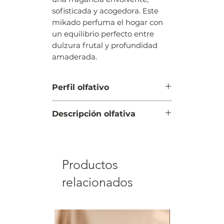
sofisticada y acogedora. Este
mikado perfuma el hogar con
un equilibrio perfecto entre
dulzura frutal y profundidad
amaderada.
Perfil olfativo
FRUTAL, AMADERADO
Descripción olfativa
SALIDA: frutos rojos, grosella,
frambuesa
CORAZÓN: mora, cassis, notas
Productos
dulces
FONDO: roble, cedro, ámbar
relacionados