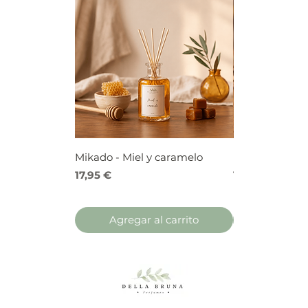
Mikado - Miel y caramelo
Mikado - Frutos
Precio
Precio
17,95 €
17,95 €
Agregar al carrito
Agregar 