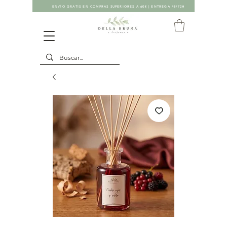
ENVÍO GRATIS EN COMPRAS SUPERIORES A 60€ | ENTREGA 48/72H