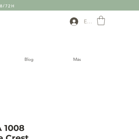
8/72H
Entra
Blog
Más
 1008
e Crest