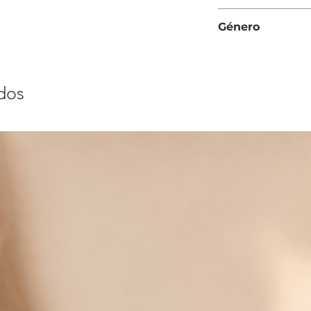
Moderada
Género
Mujer
dos