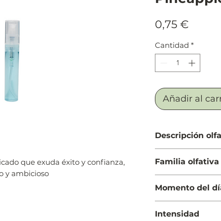
Preci
0,75 €
Cantidad
*
Añadir al car
Descripción olfa
Salida: Pachulí, m
Familia olfativa
icado que exuda éxito y confianza,
pimienta rosa y vio
o y ambicioso
Cuerpo: Sándalo, ro
Chipre Frutal
Fondo: Durazno, gro
Momento del dí
y ámbar
Día y Noche
Intensidad