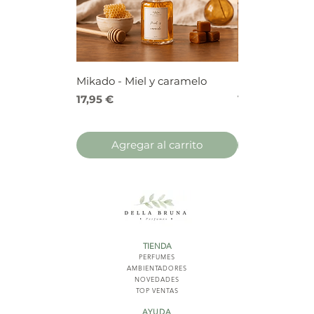
Mikado - Miel y caramelo
Mikado - Frutos
Precio
Precio
17,95 €
17,95 €
Agregar al carrito
Agregar 
TIENDA
PERFUMES
AMBIENTADORES
NOVED
ADES
TOP VENTAS
AYUDA