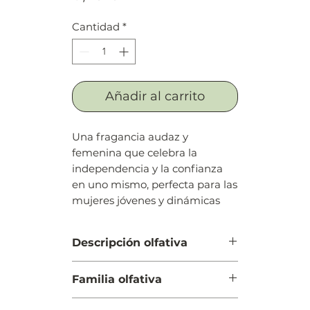
Cantidad
*
Añadir al carrito
Una fragancia audaz y
femenina que celebra la
independencia y la confianza
en uno mismo, perfecta para las
mujeres jóvenes y dinámicas
Descripción olfativa
Salida: Frambuesa, mandarina,
Familia olfativa
bergamota y limón
Cuerpo: Flor de jengibre,
Oriental Floral