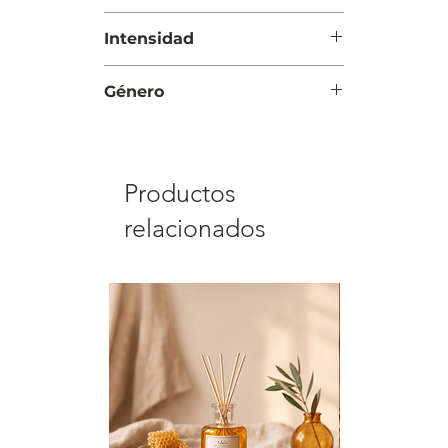
semilla
Día y Noche
Intensidad
Moderada
Género
Mujer
Productos
relacionados