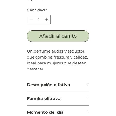
Cantidad
*
Añadir al carrito
Un perfume audaz y seductor
que combina frescura y calidez,
ideal para mujeres que desean
destacar
Descripción olfativa
Salida: Ylang-ylang y flor de
Familia olfativa
azahar
Cuerpo: Palomitas de maíz y
Oriental Floral
vainilla
Momento del día
Fondo: Sándalo, ambrete y