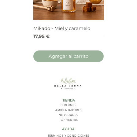
Mikado - Miel y caramelo
Mikado - Frutos
Precio
Precio
17,95 €
17,95 €
Agregar al carrito
Agregar 
TIENDA
PERFUMES
AMBIENTADORES
NOVED
ADES
TOP VENTAS
AYUDA
TÉRMINOS Y COND
ICIONES