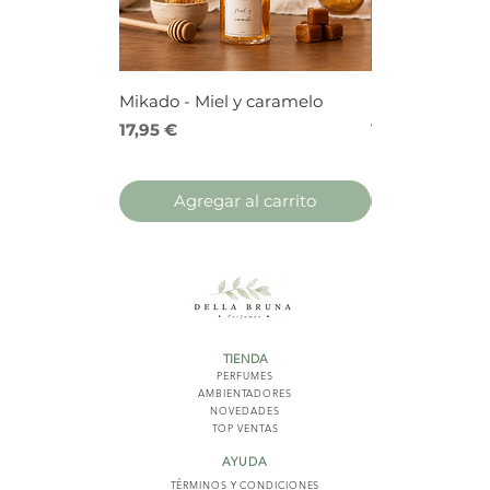
Mikado - Miel y caramelo
Mikado - Frutos
Precio
Precio
17,95 €
17,95 €
Agregar al carrito
Agregar 
TIENDA
PERFUMES
AMBIENTADORES
NOVED
ADES
TOP VENTAS
AYUDA
TÉRMINOS Y COND
ICIONES