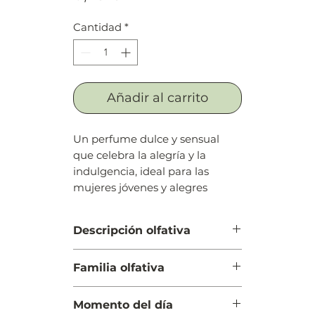
Cantidad
*
Añadir al carrito
Un perfume dulce y sensual
que celebra la alegría y la
indulgencia, ideal para las
mujeres jóvenes y alegres
Descripción olfativa
Salida: Mandarina, naranja y
Familia olfativa
durazno
Cuerpo: Caramelo, azahar (flor del
Floral Frutal
naranjo) y jazmín
Momento del día
Fondo: Madera de gaiac, sándalo,