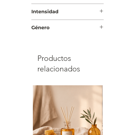
ámbar y cedro
Día y Noche
Intensidad
Moderada
Género
Mujer
Productos
relacionados