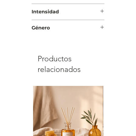
amaderadas
Noche
Intensidad
Intensa
Género
Unisex
Productos
relacionados