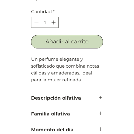
Cantidad
*
Añadir al carrito
Un perfume elegante y
sofisticado que combina notas
cálidas y amaderadas, ideal
para la mujer refinada
Descripción olfativa
Salida: Ciprés, iris y bayas de
Familia olfativa
enebro
Cuerpo: Pachulí y mirra
Amaderada Chipre
Fondo: Miel, cuero, ámbar,
Momento del día
almizcle, vainilla, notas