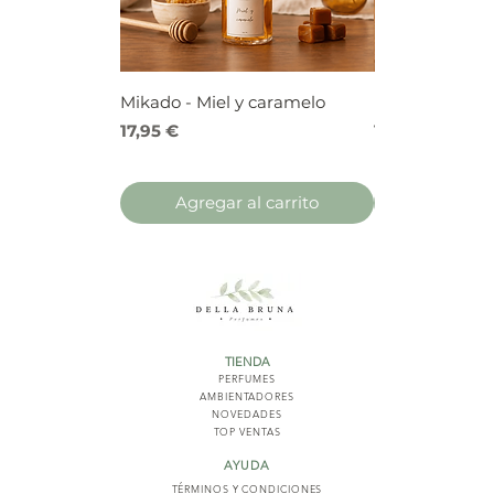
Mikado - Miel y caramelo
Mikado - Frutos
Precio
Precio
17,95 €
17,95 €
Agregar al carrito
Agregar 
TIENDA
PERFUMES
AMBIENTADORES
NOVED
ADES
TOP VENTAS
AYUDA
TÉRMINOS Y COND
ICIONES