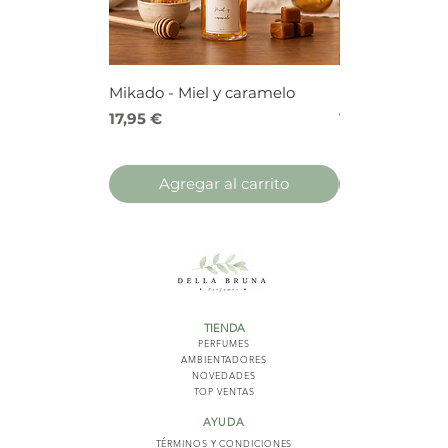
Mikado - Miel y caramelo
Mikado - Frutos
Precio
Precio
17,95 €
17,95 €
Agregar al carrito
Agregar 
TIENDA
PERFUMES
AMBIENTADORES
NOVED
ADES
TOP VENTAS
AYUDA
TÉRMINOS Y COND
ICIONES