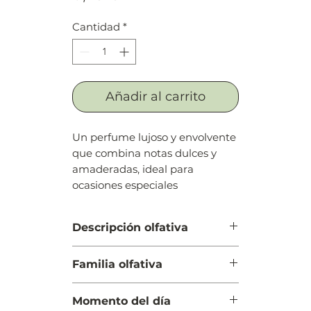
Cantidad
*
Añadir al carrito
Un perfume lujoso y envolvente
que combina notas dulces y
amaderadas, ideal para
ocasiones especiales
Descripción olfativa
Salida: Jazmín y azafrán
Familia olfativa
Cuerpo: Amberwood y ámbargris
Fondo: Resina de abeto y cedro
Oriental Floral
Momento del día