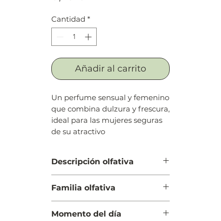
Cantidad
*
Añadir al carrito
Un perfume sensual y femenino
que combina dulzura y frescura,
ideal para las mujeres seguras
de su atractivo
Descripción olfativa
Salida: Pera
Familia olfativa
Cuerpo: Vetiver
Fondo: Vainilla
Oriental Vainilla
Momento del día