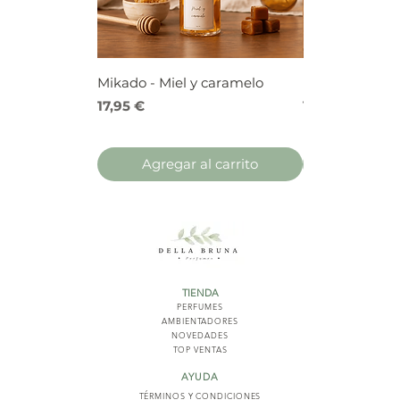
Mikado - Miel y caramelo
Mikado - Frutos
Precio
Precio
17,95 €
17,95 €
Agregar al carrito
Agregar 
TIENDA
PERFUMES
AMBIENTADORES
NOVED
ADES
TOP VENTAS
AYUDA
TÉRMINOS Y COND
ICIONES