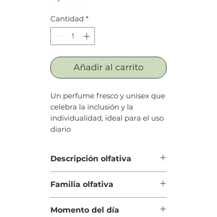
Cantidad
*
Añadir al carrito
Un perfume fresco y unisex que
celebra la inclusión y la
individualidad, ideal para el uso
diario
Descripción olfativa
Salida: Aceite esencial de naranja
Familia olfativa
orgánica y jengibre
Cuerpo: Acorde de té azul y notas
Cítrica Verde
acuosas
Momento del día
Fondo: Madera de cedro, pachulí,