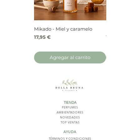
Mikado - Miel y caramelo
Mikado - Frutos
Precio
Precio
17,95 €
17,95 €
Agregar al carrito
Agregar 
TIENDA
PERFUMES
AMBIENTADORES
NOVED
ADES
TOP VENTAS
AYUDA
TÉRMINOS Y COND
ICIONES