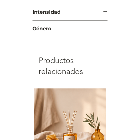
ámbar y almizcle
Día
Intensidad
Moderada
Género
Mujer
Productos
relacionados