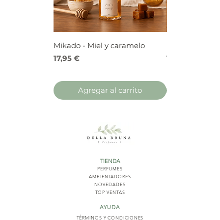
Mikado - Miel y caramelo
Mikado - Frutos
Precio
Precio
17,95 €
17,95 €
Agregar al carrito
Agregar 
TIENDA
PERFUMES
AMBIENTADORES
NOVED
ADES
TOP VENTAS
AYUDA
TÉRMINOS Y COND
ICIONES