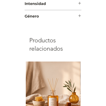
Intensidad
sándalo y extracto de cedro
blanco
Suave
Género
Mujer
Productos
relacionados