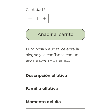
Cantidad
*
Añadir al carrito
Luminosa y audaz, celebra la
alegría y la confianza con un
aroma joven y dinámico
Descripción olfativa
Salida: Durazno (melocotón) y
Familia olfativa
mandarina
Cuerpo: Frangipani (plumeria,
Floral Frutal
plumaria, atapaima), flor de tiaré
Momento del día
y magnolia
Fondo: Leche, notas dulces,
Día y Noche