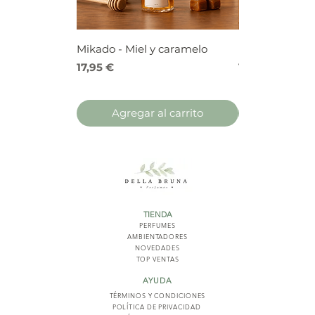
Mikado - Miel y caramelo
Mikado - Frutos
Precio
Precio
17,95 €
17,95 €
Agregar al carrito
Agregar 
TIENDA
PERFUMES
AMBIENTADORES
NOVED
ADES
TOP VENTAS
AYUDA
TÉRMINOS Y COND
ICIONES
POLÍTICA DE PRIVACIDAD