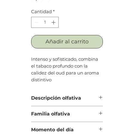
Cantidad
*
Añadir al carrito
Intenso y sofisticado, combina
el tabaco profundo con la
calidez del oud para un aroma
distintivo
Descripción olfativa
Salida: Whisky
Familia olfativa
Cuerpo: Especiadas, canela y
cilantro
Amaderada Especiada
Fondo: Tabaco, madera de oud,
Momento del día
sándalo, incienso, pachulí, benjuí,