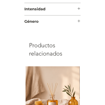
vainilla y cedro
Noche
Intensidad
Intensa
Género
Unisex
Productos
relacionados