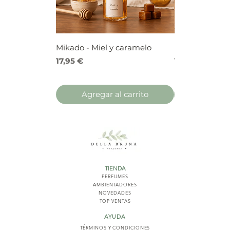
Mikado - Miel y caramelo
Mikado - Frutos
Precio
Precio
17,95 €
17,95 €
Agregar al carrito
Agregar 
TIENDA
PERFUMES
AMBIENTADORES
NOVED
ADES
TOP VENTAS
AYUDA
TÉRMINOS Y COND
ICIONES