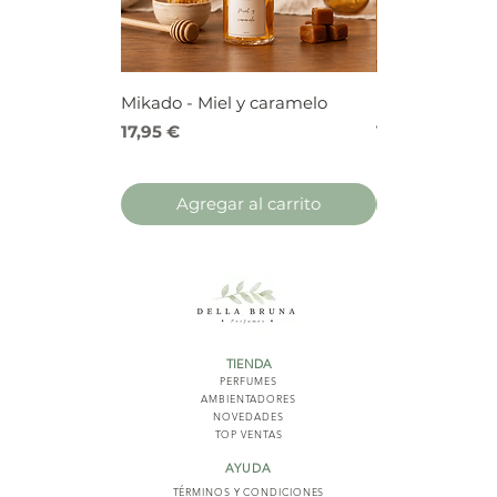
Mikado - Miel y caramelo
Mikado - Frutos
Precio
Precio
17,95 €
17,95 €
Agregar al carrito
Agregar 
TIENDA
PERFUMES
AMBIENTADORES
NOVED
ADES
TOP VENTAS
AYUDA
TÉRMINOS Y COND
ICIONES