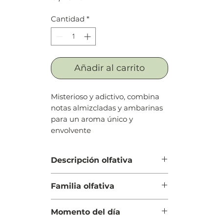
Cantidad
*
Añadir al carrito
Misterioso y adictivo, combina
notas almizcladas y ambarinas
para un aroma único y
envolvente
Descripción olfativa
Salida: Pera
Familia olfativa
Cuerpo: Ámbar
Fondo: Musk
Floral Ambarada
Momento del día