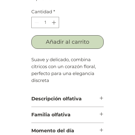
Cantidad
*
Añadir al carrito
Suave y delicado, combina
cítricos con un corazón floral,
perfecto para una elegancia
discreta
Descripción olfativa
Salida: Membrillo y toronja
Familia olfativa
Cuerpo: Jacinto y jazmín
Fondo: Iris, cedro de Virginia y
Floral Frutal
ámbar
Momento del día