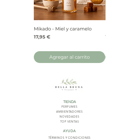
Mikado - Miel y caramelo
Mikado - Frutos
Precio
Precio
17,95 €
17,95 €
Agregar al carrito
Agregar 
TIENDA
PERFUMES
AMBIENTADORES
NOVED
ADES
TOP VENTAS
AYUDA
TÉRMINOS Y COND
ICIONES